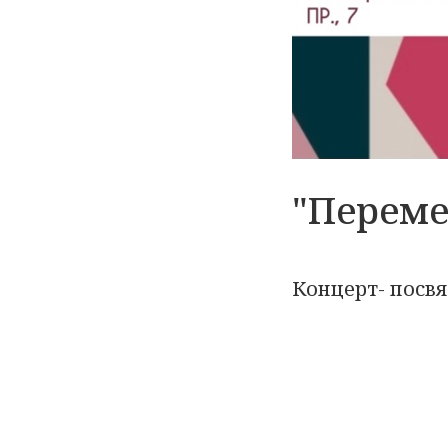
"Переме
Концерт- посв