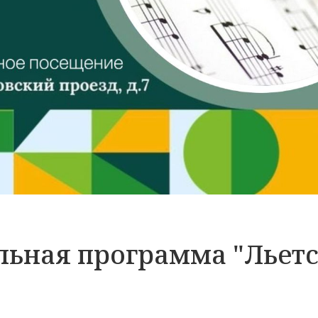
ьная программа "Льет
"