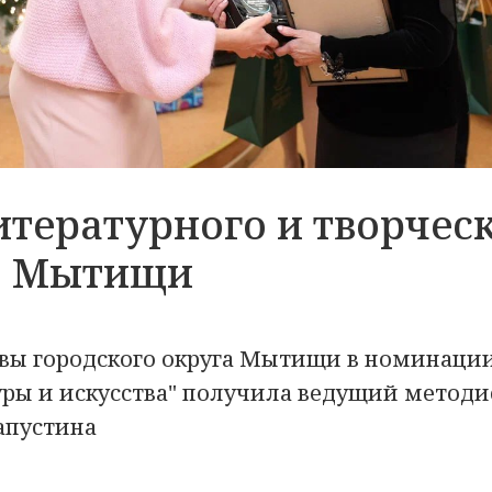
итературного и творчес
 о. Мытищи
вы городского округа Мытищи в номинаци
уры и искусства" получила ведущий методи
апустина