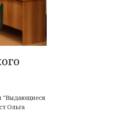
кого
и "Выдающиеся
ст Ольга