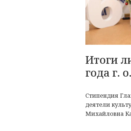
Итоги л
года г.
Стипендия Гла
деятели культ
Михайловна К