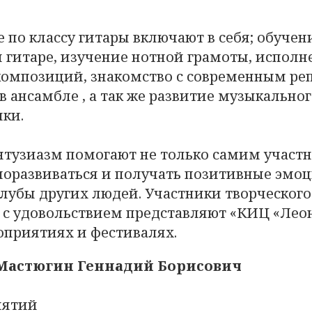
е по классу гитары включают в себя; обучен
 гитаре, изучение нотной грамоты, исполн
омпозиций, знакомство с современным ре
в ансамбле , а так же развитие музыкальног
ки.
энтузиазм помогают не только самим участ
моразвиваться и получать позитивные эмоц
клубы других людей. Участники творческого
с удовольствием представляют «КИЦ «Леон
оприятиях и фестивалях.
Мастюгин Геннадий Борисович
нятий