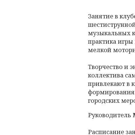
Занятие в клуб
шестиструнной
музыкальных к
практика игры 
мелкой мотори
Творчество и 
коллектива са
привлекают в 
формирования 
городских мер
Руководитель
Расписание за