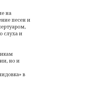
ие на
ение песен и
пертуаром,
о слуха и
никам
ии, но и
идовка» в